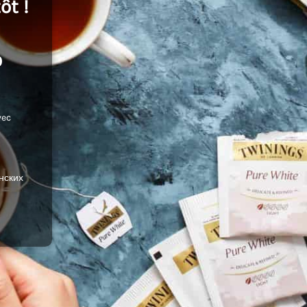
ôt !
р
vec
нских