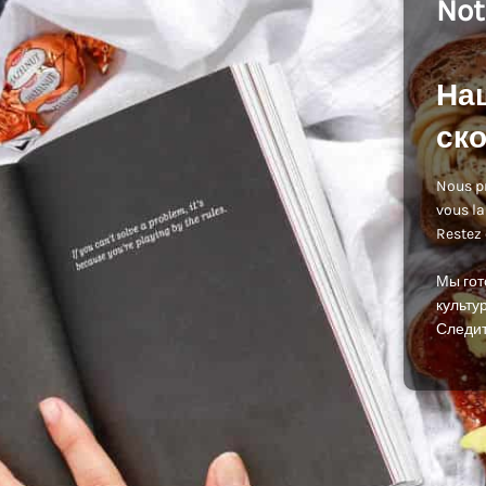
Not
На
ско
Nous pr
vous la
Restez 
Мы гот
культур
Следит