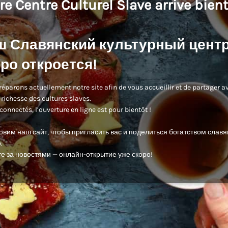
re Centre Culturel Slave arrive bient
ш Славянский культурный цент
ро откроется!
éparons actuellement notre site afin de vous accueillir et de partager a
 richesse des cultures slaves.
connectés, l’ouverture en ligne est pour bientôt !
овим наш сайт, чтобы пригласить вас и поделиться богатством славя
.
е за новостями — онлайн-открытие уже скоро!