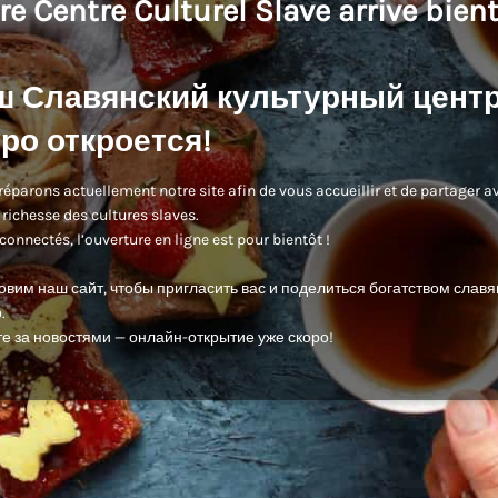
re Centre Culturel Slave arrive bient
ш Славянский культурный цент
ро откроется!
éparons actuellement notre site afin de vous accueillir et de partager a
 richesse des cultures slaves.
connectés, l’ouverture en ligne est pour bientôt !
овим наш сайт, чтобы пригласить вас и поделиться богатством славя
.
е за новостями — онлайн-открытие уже скоро!