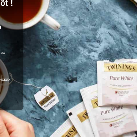
ôt !
р
vec
нских