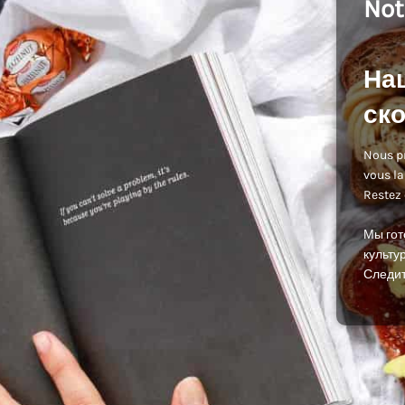
Not
На
ско
Nous pr
vous la
Restez 
Мы гот
культур
Следит